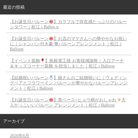
最近の投稿
【お誕生日バルーン
】カラフルで存在感たっぷりのバルー
ンタワー｜松江 i Balloo n
【お誕生日バルーン
】お店のママさんへの華やかなお祝い
に｜シャンパン付き豪 華バルーンアレンジメント｜松江 i
Balloon
【イベント装飾
】島根電工様 お客様感謝祭｜入口アーチ
＆キッズコーナー装飾 を担当しました｜松江 i Balloon
【結婚祝いバルーン
】娘さんのご結婚祝いに｜ウェディン
グベアとフラワーイン バルーンが華やかなバルーンアレンジ
メント｜松江 i Balloon
【お誕生日バルーン
】黒ベース×ヒョウ柄がおしゃれ
大
人かっこいいバルーン アレンジメント｜松江 i Balloon
アーカイブ
2026年6月