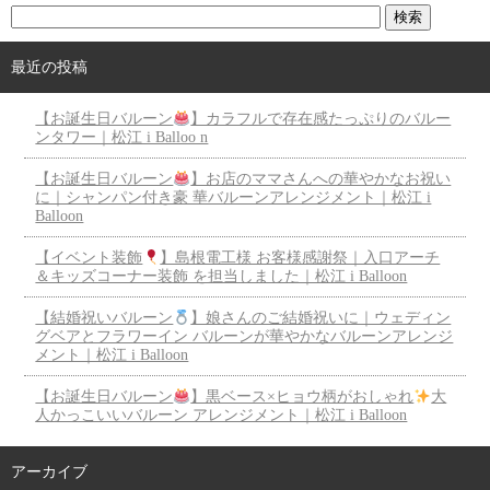
最近の投稿
【お誕生日バルーン
】カラフルで存在感たっぷりのバルー
ンタワー｜松江 i Balloo n
【お誕生日バルーン
】お店のママさんへの華やかなお祝い
に｜シャンパン付き豪 華バルーンアレンジメント｜松江 i
Balloon
【イベント装飾
】島根電工様 お客様感謝祭｜入口アーチ
＆キッズコーナー装飾 を担当しました｜松江 i Balloon
【結婚祝いバルーン
】娘さんのご結婚祝いに｜ウェディン
グベアとフラワーイン バルーンが華やかなバルーンアレンジ
メント｜松江 i Balloon
【お誕生日バルーン
】黒ベース×ヒョウ柄がおしゃれ
大
人かっこいいバルーン アレンジメント｜松江 i Balloon
アーカイブ