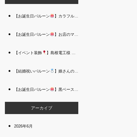
【お誕生日バルーン
】カラフルで存在感たっぷりのバルーンタワー｜松江 i Balloo n
【お誕生日バルーン
】お店のママさんへの華やかなお祝いに｜シャンパン付き豪 華バルーンアレンジメント｜松江 i Balloon
【イベント装飾
】島根電工様 お客様感謝祭｜入口アーチ＆キッズコーナー装飾 を担当しました｜松江 i Balloon
【結婚祝いバルーン
】娘さんのご結婚祝いに｜ウェディングベアとフラワーイン バルーンが華やかなバルーンアレンジメント｜松江 i Balloon
【お誕生日バルーン
】黒ベース×ヒョウ柄がおしゃれ
大人かっこい
アーカイブ
2026年6月