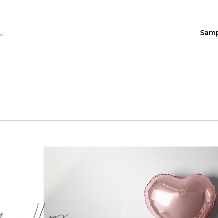
Sam
on