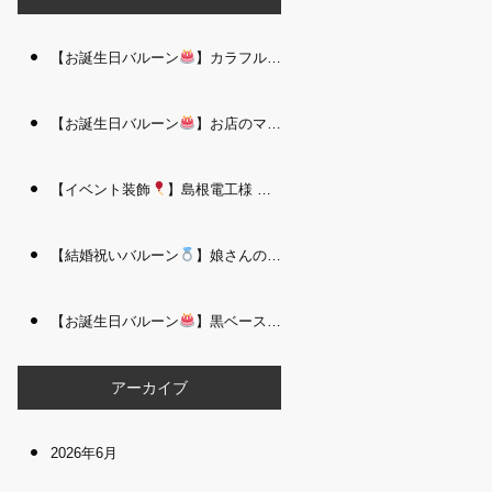
【お誕生日バルーン
】カラフルで存在感たっぷりのバルーンタワー｜松江 i Balloo n
【お誕生日バルーン
】お店のママさんへの華やかなお祝いに｜シャンパン付き豪 華バルーンアレンジメント｜松江 i Balloon
【イベント装飾
】島根電工様 お客様感謝祭｜入口アーチ＆キッズコーナー装飾 を担当しました｜松江 i Balloon
【結婚祝いバルーン
】娘さんのご結婚祝いに｜ウェディングベアとフラワーイン バルーンが華やかなバルーンアレンジメント｜松江 i Balloon
【お誕生日バルーン
】黒ベース×ヒョウ柄がおしゃれ
大人かっこい
アーカイブ
2026年6月