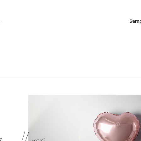
Sam
on