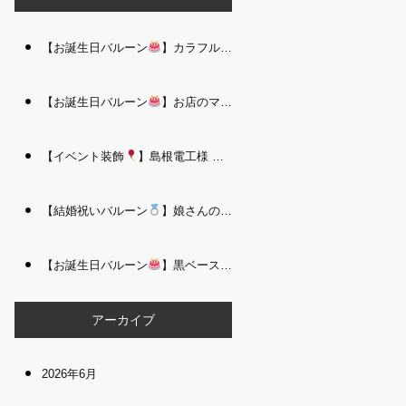
【お誕生日バルーン
】カラフルで存在感たっぷりのバルーンタワー｜松江 i Balloo n
【お誕生日バルーン
】お店のママさんへの華やかなお祝いに｜シャンパン付き豪 華バルーンアレンジメント｜松江 i Balloon
【イベント装飾
】島根電工様 お客様感謝祭｜入口アーチ＆キッズコーナー装飾 を担当しました｜松江 i Balloon
【結婚祝いバルーン
】娘さんのご結婚祝いに｜ウェディングベアとフラワーイン バルーンが華やかなバルーンアレンジメント｜松江 i Balloon
【お誕生日バルーン
】黒ベース×ヒョウ柄がおしゃれ
大人かっこい
アーカイブ
2026年6月