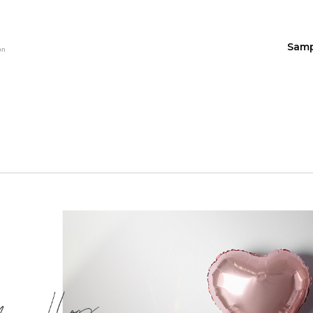
Sam
on