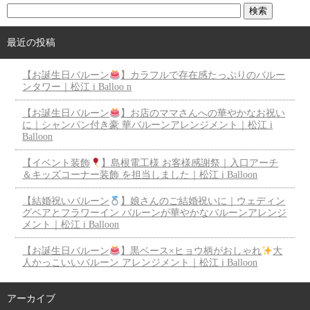
最近の投稿
【お誕生日バルーン
】カラフルで存在感たっぷりのバルー
ンタワー｜松江 i Balloo n
【お誕生日バルーン
】お店のママさんへの華やかなお祝い
に｜シャンパン付き豪 華バルーンアレンジメント｜松江 i
Balloon
【イベント装飾
】島根電工様 お客様感謝祭｜入口アーチ
＆キッズコーナー装飾 を担当しました｜松江 i Balloon
【結婚祝いバルーン
】娘さんのご結婚祝いに｜ウェディン
グベアとフラワーイン バルーンが華やかなバルーンアレンジ
メント｜松江 i Balloon
【お誕生日バルーン
】黒ベース×ヒョウ柄がおしゃれ
大
人かっこいいバルーン アレンジメント｜松江 i Balloon
アーカイブ