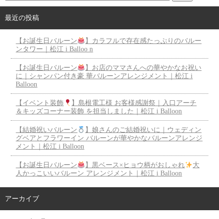
最近の投稿
【お誕生日バルーン
】カラフルで存在感たっぷりのバルー
ンタワー｜松江 i Balloo n
【お誕生日バルーン
】お店のママさんへの華やかなお祝い
に｜シャンパン付き豪 華バルーンアレンジメント｜松江 i
Balloon
【イベント装飾
】島根電工様 お客様感謝祭｜入口アーチ
＆キッズコーナー装飾 を担当しました｜松江 i Balloon
【結婚祝いバルーン
】娘さんのご結婚祝いに｜ウェディン
グベアとフラワーイン バルーンが華やかなバルーンアレンジ
メント｜松江 i Balloon
【お誕生日バルーン
】黒ベース×ヒョウ柄がおしゃれ
大
人かっこいいバルーン アレンジメント｜松江 i Balloon
アーカイブ