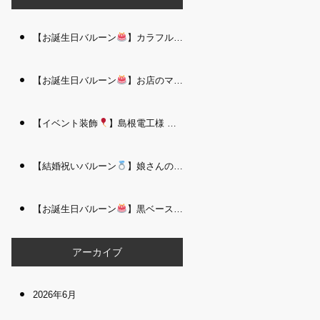
【お誕生日バルーン
】カラフルで存在感たっぷりのバルーンタワー｜松江 i Balloo n
【お誕生日バルーン
】お店のママさんへの華やかなお祝いに｜シャンパン付き豪 華バルーンアレンジメント｜松江 i Balloon
【イベント装飾
】島根電工様 お客様感謝祭｜入口アーチ＆キッズコーナー装飾 を担当しました｜松江 i Balloon
【結婚祝いバルーン
】娘さんのご結婚祝いに｜ウェディングベアとフラワーイン バルーンが華やかなバルーンアレンジメント｜松江 i Balloon
【お誕生日バルーン
】黒ベース×ヒョウ柄がおしゃれ
大人かっこい
アーカイブ
2026年6月