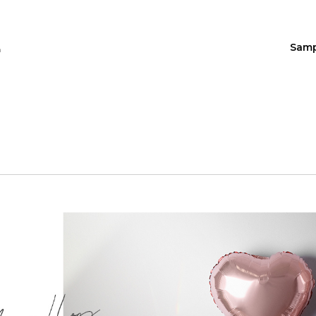
Sam
n