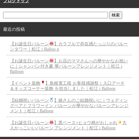
ブログトップ
最近の投稿
【お誕生日バルーン
】カラフルで存在感たっぷりのバルー
ンタワー｜松江 i Balloo n
【お誕生日バルーン
】お店のママさんへの華やかなお祝い
に｜シャンパン付き豪 華バルーンアレンジメント｜松江 i
Balloon
【イベント装飾
】島根電工様 お客様感謝祭｜入口アーチ
＆キッズコーナー装飾 を担当しました｜松江 i Balloon
【結婚祝いバルーン
】娘さんのご結婚祝いに｜ウェディン
グベアとフラワーイン バルーンが華やかなバルーンアレンジ
メント｜松江 i Balloon
【お誕生日バルーン
】黒ベース×ヒョウ柄がおしゃれ
大
人かっこいいバルーン アレンジメント｜松江 i Balloon