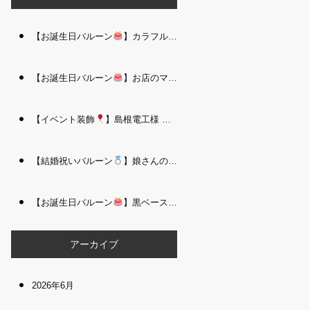
【お誕生日バルーン
】カラフルで存在感たっぷりのバルーンタワー｜松江 i Balloo n
【お誕生日バルーン
】お店のママさんへの華やかなお祝いに｜シャンパン付き豪 華バルーンアレンジメント｜松江 i Balloon
【イベント装飾
】島根電工様 お客様感謝祭｜入口アーチ＆キッズコーナー装飾 を担当しました｜松江 i Balloon
【結婚祝いバルーン
】娘さんのご結婚祝いに｜ウェディングベアとフラワーイン バルーンが華やかなバルーンアレンジメント｜松江 i Balloon
【お誕生日バルーン
】黒ベース×ヒョウ柄がおしゃれ
大人かっこい
アーカイブ
2026年6月