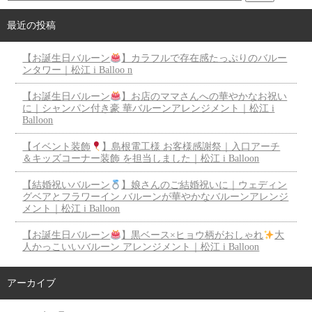
最近の投稿
【お誕生日バルーン
】カラフルで存在感たっぷりのバルー
ンタワー｜松江 i Balloo n
【お誕生日バルーン
】お店のママさんへの華やかなお祝い
に｜シャンパン付き豪 華バルーンアレンジメント｜松江 i
Balloon
【イベント装飾
】島根電工様 お客様感謝祭｜入口アーチ
＆キッズコーナー装飾 を担当しました｜松江 i Balloon
【結婚祝いバルーン
】娘さんのご結婚祝いに｜ウェディン
グベアとフラワーイン バルーンが華やかなバルーンアレンジ
メント｜松江 i Balloon
【お誕生日バルーン
】黒ベース×ヒョウ柄がおしゃれ
大
人かっこいいバルーン アレンジメント｜松江 i Balloon
アーカイブ