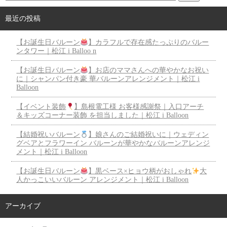
最近の投稿
【お誕生日バルーン
】カラフルで存在感たっぷりのバルー
ンタワー｜松江 i Balloo n
【お誕生日バルーン
】お店のママさんへの華やかなお祝い
に｜シャンパン付き豪 華バルーンアレンジメント｜松江 i
Balloon
【イベント装飾
】島根電工様 お客様感謝祭｜入口アーチ
＆キッズコーナー装飾 を担当しました｜松江 i Balloon
【結婚祝いバルーン
】娘さんのご結婚祝いに｜ウェディン
グベアとフラワーイン バルーンが華やかなバルーンアレンジ
メント｜松江 i Balloon
【お誕生日バルーン
】黒ベース×ヒョウ柄がおしゃれ
大
人かっこいいバルーン アレンジメント｜松江 i Balloon
アーカイブ