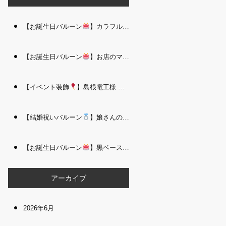
【お誕生日バルーン
】カラフルで存在感たっぷりのバルーンタワー｜松江 i Balloo n
【お誕生日バルーン
】お店のママさんへの華やかなお祝いに｜シャンパン付き豪 華バルーンアレンジメント｜松江 i Balloon
【イベント装飾
】島根電工様 お客様感謝祭｜入口アーチ＆キッズコーナー装飾 を担当しました｜松江 i Balloon
【結婚祝いバルーン
】娘さんのご結婚祝いに｜ウェディングベアとフラワーイン バルーンが華やかなバルーンアレンジメント｜松江 i Balloon
【お誕生日バルーン
】黒ベース×ヒョウ柄がおしゃれ
大人かっこい
アーカイブ
2026年6月