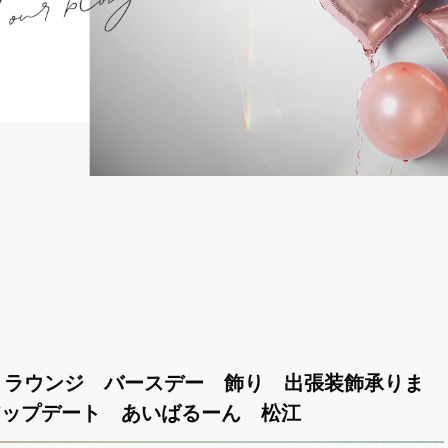
 ラウンジ バースデー 飾り 出張装飾承りま
 アップデート あいばるーん 松江