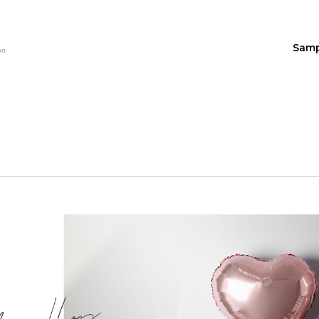
Sam
on