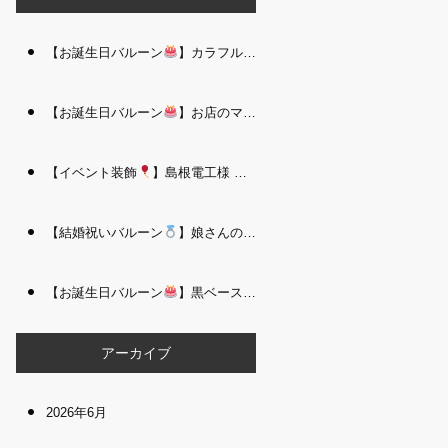
【お誕生日バルーン
】カラフルで存在感たっぷりのバルーンタワー｜松江 i Balloo n
【お誕生日バルーン
】お店のママさんへの華やかなお祝いに｜シャンパン付き豪 華バルーンアレンジメント｜松江 i Balloon
【イベント装飾
】島根電工様 お客様感謝祭｜入口アーチ＆キッズコーナー装飾 を担当しました｜松江 i Balloon
【結婚祝いバルーン
】娘さんのご結婚祝いに｜ウェディングベアとフラワーイン バルーンが華やかなバルーンアレンジメント｜松江 i Balloon
【お誕生日バルーン
】黒ベース×ヒョウ柄がおしゃれ
大人かっこい
アーカイブ
2026年6月