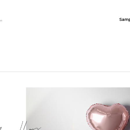
Sam
on