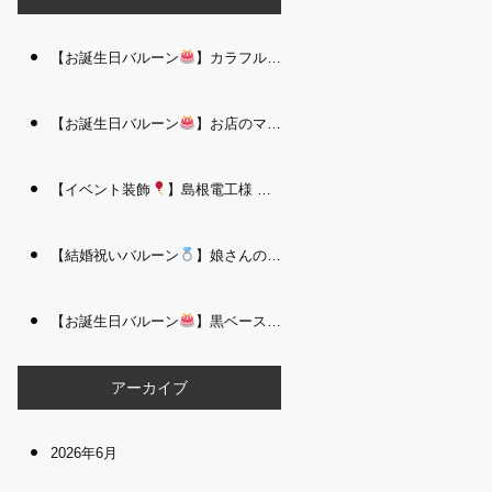
【お誕生日バルーン
】カラフルで存在感たっぷりのバルーンタワー｜松江 i Balloo n
【お誕生日バルーン
】お店のママさんへの華やかなお祝いに｜シャンパン付き豪 華バルーンアレンジメント｜松江 i Balloon
【イベント装飾
】島根電工様 お客様感謝祭｜入口アーチ＆キッズコーナー装飾 を担当しました｜松江 i Balloon
【結婚祝いバルーン
】娘さんのご結婚祝いに｜ウェディングベアとフラワーイン バルーンが華やかなバルーンアレンジメント｜松江 i Balloon
【お誕生日バルーン
】黒ベース×ヒョウ柄がおしゃれ
大人かっこい
アーカイブ
2026年6月