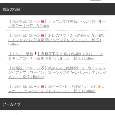
最近の投稿
【お誕生日バルーン
】カラフルで存在感たっぷりのバルー
ンタワー｜松江 i Balloo n
【お誕生日バルーン
】お店のママさんへの華やかなお祝い
に｜シャンパン付き豪 華バルーンアレンジメント｜松江 i
Balloon
【イベント装飾
】島根電工様 お客様感謝祭｜入口アーチ
＆キッズコーナー装飾 を担当しました｜松江 i Balloon
【結婚祝いバルーン
】娘さんのご結婚祝いに｜ウェディン
グベアとフラワーイン バルーンが華やかなバルーンアレンジ
メント｜松江 i Balloon
【お誕生日バルーン
】黒ベース×ヒョウ柄がおしゃれ
大
人かっこいいバルーン アレンジメント｜松江 i Balloon
アーカイブ