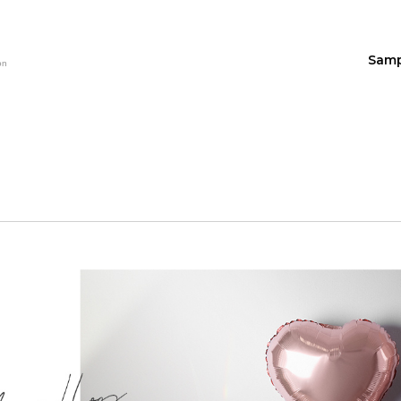
Sam
on