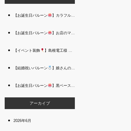
【お誕生日バルーン
】カラフルで存在感たっぷりのバルーンタワー｜松江 i Balloo n
【お誕生日バルーン
】お店のママさんへの華やかなお祝いに｜シャンパン付き豪 華バルーンアレンジメント｜松江 i Balloon
【イベント装飾
】島根電工様 お客様感謝祭｜入口アーチ＆キッズコーナー装飾 を担当しました｜松江 i Balloon
【結婚祝いバルーン
】娘さんのご結婚祝いに｜ウェディングベアとフラワーイン バルーンが華やかなバルーンアレンジメント｜松江 i Balloon
【お誕生日バルーン
】黒ベース×ヒョウ柄がおしゃれ
大人かっこい
アーカイブ
2026年6月