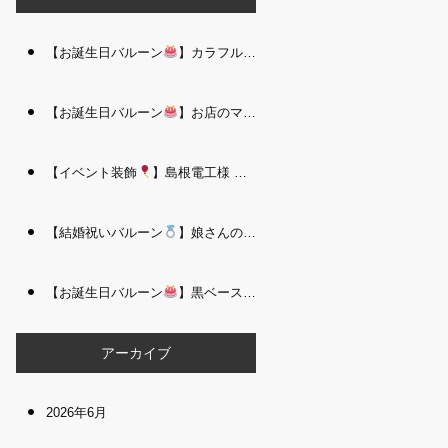
【お誕生日バルーン
】カラフルで存在感たっぷりのバルーンタワー｜松江 i Balloo n
【お誕生日バルーン
】お店のママさんへの華やかなお祝いに｜シャンパン付き豪 華バルーンアレンジメント｜松江 i Balloon
【イベント装飾
】島根電工様 お客様感謝祭｜入口アーチ＆キッズコーナー装飾 を担当しました｜松江 i Balloon
【結婚祝いバルーン
】娘さんのご結婚祝いに｜ウェディングベアとフラワーイン バルーンが華やかなバルーンアレンジメント｜松江 i Balloon
【お誕生日バルーン
】黒ベース×ヒョウ柄がおしゃれ
大人かっこい
アーカイブ
2026年6月