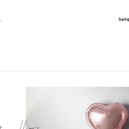
Sam
on