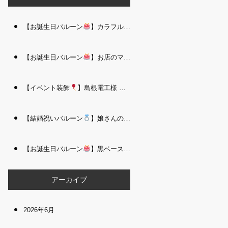
【お誕生日バルーン
】カラフルで存在感たっぷりのバルーンタワー｜松江 i Balloo n
【お誕生日バルーン
】お店のママさんへの華やかなお祝いに｜シャンパン付き豪 華バルーンアレンジメント｜松江 i Balloon
【イベント装飾
】島根電工様 お客様感謝祭｜入口アーチ＆キッズコーナー装飾 を担当しました｜松江 i Balloon
【結婚祝いバルーン
】娘さんのご結婚祝いに｜ウェディングベアとフラワーイン バルーンが華やかなバルーンアレンジメント｜松江 i Balloon
【お誕生日バルーン
】黒ベース×ヒョウ柄がおしゃれ
大人かっこい
アーカイブ
2026年6月