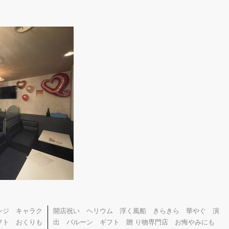
ンジ キャラク
開店祝い ヘリウム 浮く風船 きらきら 華やぐ 演
フト おくりも
出 バルーン ギフト 贈 り物専門店 お悔やみにも