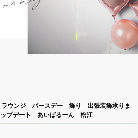
 ラウンジ バースデー 飾り 出張装飾承りま
 アップデート あいばるーん 松江