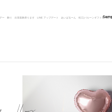
Sam
 飾り 出張装飾承ります LINE アップデート あいばるーん 松江|バルーンギフト専門店 i Bal