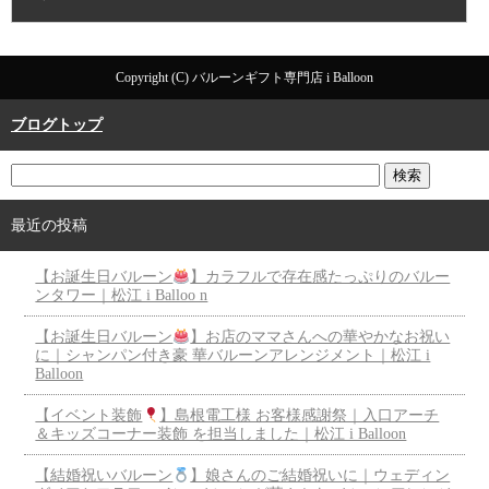
Copyright (C) バルーンギフト専門店 i Balloon
ブログトップ
最近の投稿
【お誕生日バルーン
】カラフルで存在感たっぷりのバルー
ンタワー｜松江 i Balloo n
【お誕生日バルーン
】お店のママさんへの華やかなお祝い
に｜シャンパン付き豪 華バルーンアレンジメント｜松江 i
Balloon
【イベント装飾
】島根電工様 お客様感謝祭｜入口アーチ
＆キッズコーナー装飾 を担当しました｜松江 i Balloon
【結婚祝いバルーン
】娘さんのご結婚祝いに｜ウェディン