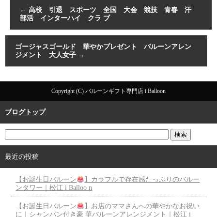
←
高校 引退 スポーツ 全国 大会 競技 青春 汗
部活 インターハイ クラ ブ
ゴージャスゴールド 華やかプレゼント バルーンアレン
ジメント 大人女子
→
Copyright (C) バルーンギフト専門店 i Balloon
ブログトップ
最近の投稿
【お誕生日バルーン
】カラフルで存在感たっぷりのバルー
ンタワー｜松江 i Balloo n
【お誕生日バルーン
】お店のママさんへの華やかなお祝い
に｜シャンパン付き豪 華バルーンアレンジメント｜松江 i