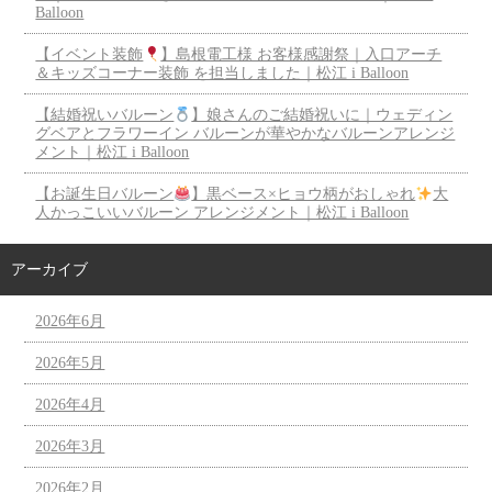
Balloon
【イベント装飾
】島根電工様 お客様感謝祭｜入口アーチ
＆キッズコーナー装飾 を担当しました｜松江 i Balloon
【結婚祝いバルーン
】娘さんのご結婚祝いに｜ウェディン
グベアとフラワーイン バルーンが華やかなバルーンアレンジ
メント｜松江 i Balloon
【お誕生日バルーン
】黒ベース×ヒョウ柄がおしゃれ
大
人かっこいいバルーン アレンジメント｜松江 i Balloon
アーカイブ
2026年6月
2026年5月
2026年4月
2026年3月
2026年2月