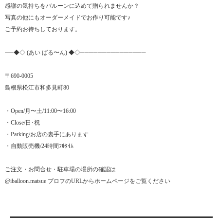
感謝の気持ちをバルーンに込めて贈られませんか？
写真の他にもオーダーメイドでお作り可能です♪
ご予約お待ちしております。
──◆◇ (あい ばる〜ん) ◆◇───────────────
〒690-0005
島根県松江市和多見町80
・Open/月〜土/11:00〜16:00
・Close/日･祝
・Parking/お店の裏手にあります
・自動販売機/24時間ﾌﾙﾀｲﾑ
ご注文・お問合せ・駐車場の場所の確認は
@iballoon.matsue プロフのURLからホームページをご覧ください