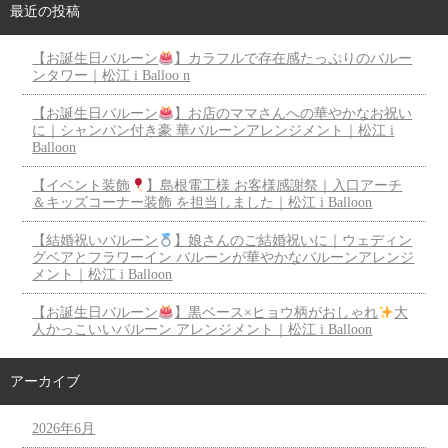
最近の投稿
【お誕生日バルーン
】カラフルで存在感たっぷりのバルー
ンタワー｜松江 i Balloo n
【お誕生日バルーン
】お店のママさんへの華やかなお祝い
に｜シャンパン付き豪 華バルーンアレンジメント｜松江 i
Balloon
【イベント装飾
】島根電工様 お客様感謝祭｜入口アーチ
＆キッズコーナー装飾 を担当しました｜松江 i Balloon
【結婚祝いバルーン
】娘さんのご結婚祝いに｜ウェディン
グベアとフラワーイン バルーンが華やかなバルーンアレンジ
メント｜松江 i Balloon
【お誕生日バルーン
】黒ベース×ヒョウ柄がおしゃれ
大
人かっこいいバルーン アレンジメント｜松江 i Balloon
アーカイブ
2026年6月