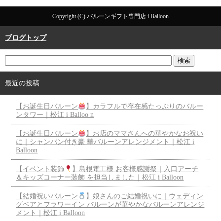
Copyright (C) バルーンギフト専門店 i Balloon
ブログトップ
最近の投稿
【お誕生日バルーン
】カラフルで存在感たっぷりのバルー
ンタワー｜松江 i Balloo n
【お誕生日バルーン
】お店のママさんへの華やかなお祝い
に｜シャンパン付き豪 華バルーンアレンジメント｜松江 i
Balloon
【イベント装飾
】島根電工様 お客様感謝祭｜入口アーチ
＆キッズコーナー装飾 を担当しました｜松江 i Balloon
【結婚祝いバルーン
】娘さんのご結婚祝いに｜ウェディン
グベアとフラワーイン バルーンが華やかなバルーンアレンジ
メント｜松江 i Balloon