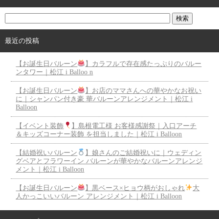
最近の投稿
【お誕生日バルーン
】カラフルで存在感たっぷりのバルー
ンタワー｜松江 i Balloo n
【お誕生日バルーン
】お店のママさんへの華やかなお祝い
に｜シャンパン付き豪 華バルーンアレンジメント｜松江 i
Balloon
【イベント装飾
】島根電工様 お客様感謝祭｜入口アーチ
＆キッズコーナー装飾 を担当しました｜松江 i Balloon
【結婚祝いバルーン
】娘さんのご結婚祝いに｜ウェディン
グベアとフラワーイン バルーンが華やかなバルーンアレンジ
メント｜松江 i Balloon
【お誕生日バルーン
】黒ベース×ヒョウ柄がおしゃれ
大
人かっこいいバルーン アレンジメント｜松江 i Balloon