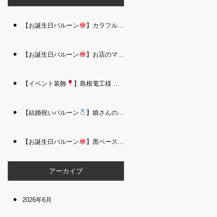
【お誕生日バルーン
】カラフルで存在感たっぷりのバルーンタワー｜松江 i Balloo n
【お誕生日バルーン
】お店のママさんへの華やかなお祝いに｜シャンパン付き豪 華バルーンアレンジメント｜松江 i Balloon
【イベント装飾
】島根電工様 お客様感謝祭｜入口アーチ＆キッズコーナー装飾 を担当しました｜松江 i Balloon
【結婚祝いバルーン
】娘さんのご結婚祝いに｜ウェディングベアとフラワーイン バルーンが華やかなバルーンアレンジメント｜松江 i Balloon
【お誕生日バルーン
】黒ベース×ヒョウ柄がおしゃれ
大人かっこい
アーカイブ
2026年6月