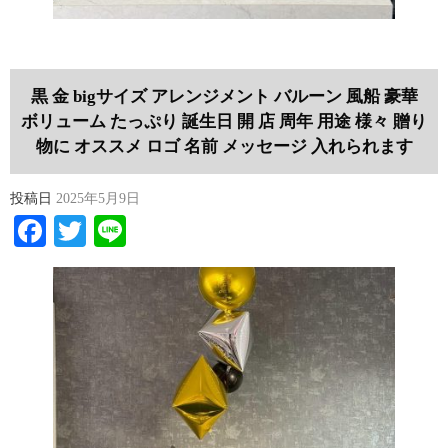
黒 金 bigサイズ アレンジメント バルーン 風船 豪華
ボリューム たっぷり 誕生日 開 店 周年 用途 様々 贈り
物に オススメ ロゴ 名前 メッセージ 入れられます
投稿日
2025年5月9日
Facebook
Twitter
Line