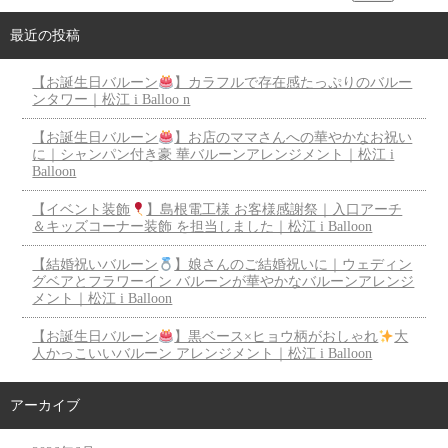
最近の投稿
【お誕生日バルーン
】カラフルで存在感たっぷりのバルー
ンタワー｜松江 i Balloo n
【お誕生日バルーン
】お店のママさんへの華やかなお祝い
に｜シャンパン付き豪 華バルーンアレンジメント｜松江 i
Balloon
【イベント装飾
】島根電工様 お客様感謝祭｜入口アーチ
＆キッズコーナー装飾 を担当しました｜松江 i Balloon
【結婚祝いバルーン
】娘さんのご結婚祝いに｜ウェディン
グベアとフラワーイン バルーンが華やかなバルーンアレンジ
メント｜松江 i Balloon
【お誕生日バルーン
】黒ベース×ヒョウ柄がおしゃれ
大
人かっこいいバルーン アレンジメント｜松江 i Balloon
アーカイブ