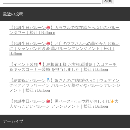
最近の投稿
【お誕生日バルーン
】カラフルで存在感たっぷりのバルー
ンタワー｜松江 i Balloo n
【お誕生日バルーン
】お店のママさんへの華やかなお祝い
に｜シャンパン付き豪 華バルーンアレンジメント｜松江 i
Balloon
【イベント装飾
】島根電工様 お客様感謝祭｜入口アーチ
＆キッズコーナー装飾 を担当しました｜松江 i Balloon
【結婚祝いバルーン
】娘さんのご結婚祝いに｜ウェディン
グベアとフラワーイン バルーンが華やかなバルーンアレンジ
メント｜松江 i Balloon
【お誕生日バルーン
】黒ベース×ヒョウ柄がおしゃれ
大
人かっこいいバルーン アレンジメント｜松江 i Balloon
アーカイブ