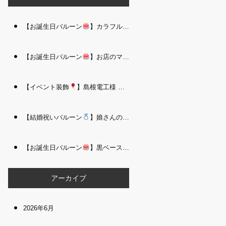
【お誕生日バルーン
】カラフルで存在感たっぷりのバルーンタワー｜松江 i Balloo n
【お誕生日バルーン
】お店のママさんへの華やかなお祝いに｜シャンパン付き豪 華バルーンアレンジメント｜松江 i Balloon
【イベント装飾
】島根電工様 お客様感謝祭｜入口アーチ＆キッズコーナー装飾 を担当しました｜松江 i Balloon
【結婚祝いバルーン
】娘さんのご結婚祝いに｜ウェディングベアとフラワーイン バルーンが華やかなバルーンアレンジメント｜松江 i Balloon
【お誕生日バルーン
】黒ベース×ヒョウ柄がおしゃれ
大人かっこい
アーカイブ
2026年6月