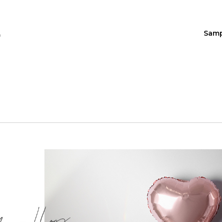
Sam
n