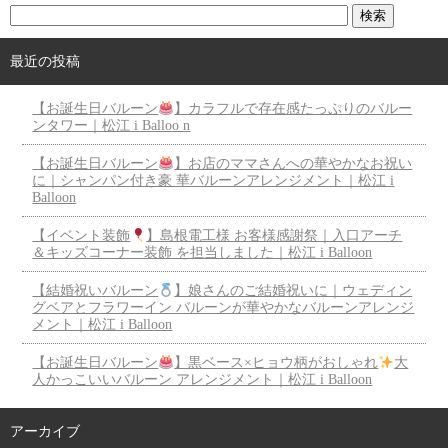
最近の投稿
【お誕生日バルーン
】カラフルで存在感たっぷりのバルー
ンタワー｜松江 i Balloo n
【お誕生日バルーン
】お店のママさんへの華やかなお祝い
に｜シャンパン付き豪 華バルーンアレンジメント｜松江 i
Balloon
【イベント装飾
】島根電工様 お客様感謝祭｜入口アーチ
＆キッズコーナー装飾 を担当しました｜松江 i Balloon
【結婚祝いバルーン
】娘さんのご結婚祝いに｜ウェディン
グベアとフラワーイン バルーンが華やかなバルーンアレンジ
メント｜松江 i Balloon
【お誕生日バルーン
】黒ベース×ヒョウ柄がおしゃれ
大
人かっこいいバルーン アレンジメント｜松江 i Balloon
アーカイブ