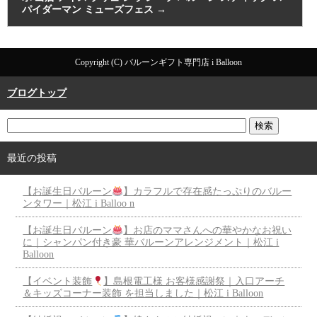
パイダーマン ミューズフェス
→
Copyright (C) バルーンギフト専門店 i Balloon
ブログトップ
最近の投稿
【お誕生日バルーン
】カラフルで存在感たっぷりのバルー
ンタワー｜松江 i Balloo n
【お誕生日バルーン
】お店のママさんへの華やかなお祝い
に｜シャンパン付き豪 華バルーンアレンジメント｜松江 i
Balloon
【イベント装飾
】島根電工様 お客様感謝祭｜入口アーチ
＆キッズコーナー装飾 を担当しました｜松江 i Balloon