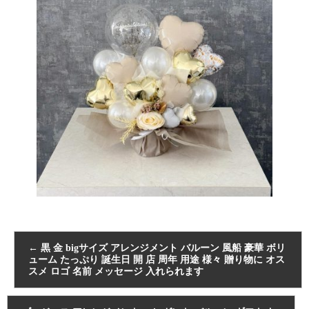
←
黒 金 bigサイズ アレンジメント バルーン 風船 豪華 ボリ
ューム たっぷり 誕生日 開 店 周年 用途 様々 贈り物に オス
スメ ロゴ 名前 メッセージ 入れられます