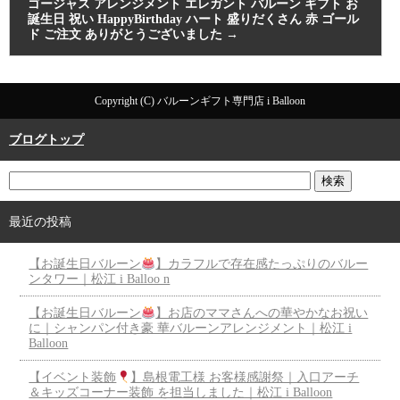
ゴージャス アレンジメント エレガント バルーン ギフト お
誕生日 祝い HappyBirthday ハート 盛りだくさん 赤 ゴール
ド ご注文 ありがとうございました
→
Copyright (C) バルーンギフト専門店 i Balloon
ブログトップ
最近の投稿
【お誕生日バルーン
】カラフルで存在感たっぷりのバルー
ンタワー｜松江 i Balloo n
【お誕生日バルーン
】お店のママさんへの華やかなお祝い
に｜シャンパン付き豪 華バルーンアレンジメント｜松江 i
Balloon
【イベント装飾
】島根電工様 お客様感謝祭｜入口アーチ
＆キッズコーナー装飾 を担当しました｜松江 i Balloon