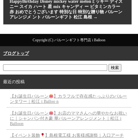
HappyBirthday Disney mickey water melonミッキー ディズ
ニー スイカ ハート 星 mix キャンディ ー ビタミンカラー
赤 おめでとうございます 特別な日 特別な贈り物 バルーン
アレンジメ ント バルーンギフト 松江 島根
→
Copyright (C) バルーンギフト専門店 i Balloon
ブログトップ
最近の投稿
【お誕生日バルーン
】カラフルで存在感たっぷりのバルー
ンタワー｜松江 i Balloo n
【お誕生日バルーン
】お店のママさんへの華やかなお祝い
に｜シャンパン付き豪 華バルーンアレンジメント｜松江 i
Balloon
【イベント装飾
】島根電工様 お客様感謝祭｜入口アーチ