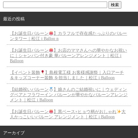
最近の投稿
【お誕生日バルーン
】カラフルで存在感たっぷりのバルー
ンタワー｜松江 i Balloo n
【お誕生日バルーン
】お店のママさんへの華やかなお祝い
に｜シャンパン付き豪 華バルーンアレンジメント｜松江 i
Balloon
【イベント装飾
】島根電工様 お客様感謝祭｜入口アーチ
＆キッズコーナー装飾 を担当しました｜松江 i Balloon
【結婚祝いバルーン
】娘さんのご結婚祝いに｜ウェディン
グベアとフラワーイン バルーンが華やかなバルーンアレンジ
メント｜松江 i Balloon
【お誕生日バルーン
】黒ベース×ヒョウ柄がおしゃれ
大
人かっこいいバルーン アレンジメント｜松江 i Balloon
アーカイブ