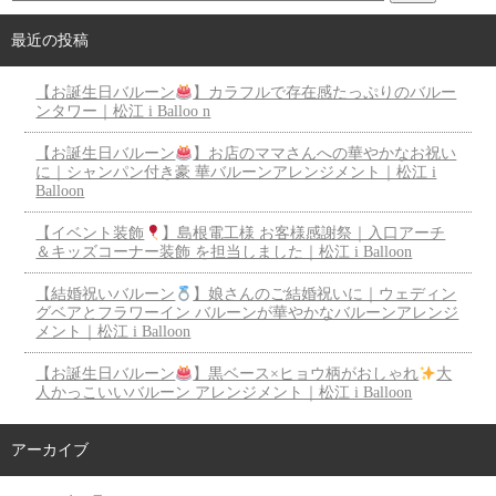
最近の投稿
【お誕生日バルーン
】カラフルで存在感たっぷりのバルー
ンタワー｜松江 i Balloo n
【お誕生日バルーン
】お店のママさんへの華やかなお祝い
に｜シャンパン付き豪 華バルーンアレンジメント｜松江 i
Balloon
【イベント装飾
】島根電工様 お客様感謝祭｜入口アーチ
＆キッズコーナー装飾 を担当しました｜松江 i Balloon
【結婚祝いバルーン
】娘さんのご結婚祝いに｜ウェディン
グベアとフラワーイン バルーンが華やかなバルーンアレンジ
メント｜松江 i Balloon
【お誕生日バルーン
】黒ベース×ヒョウ柄がおしゃれ
大
人かっこいいバルーン アレンジメント｜松江 i Balloon
アーカイブ