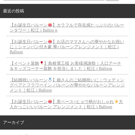
最近の投稿
【お誕生日バルーン
】カラフルで存在感たっぷりのバルー
ンタワー｜松江 i Balloo n
【お誕生日バルーン
】お店のママさんへの華やかなお祝い
に｜シャンパン付き豪 華バルーンアレンジメント｜松江 i
Balloon
【イベント装飾
】島根電工様 お客様感謝祭｜入口アーチ
＆キッズコーナー装飾 を担当しました｜松江 i Balloon
【結婚祝いバルーン
】娘さんのご結婚祝いに｜ウェディン
グベアとフラワーイン バルーンが華やかなバルーンアレンジ
メント｜松江 i Balloon
【お誕生日バルーン
】黒ベース×ヒョウ柄がおしゃれ
大
人かっこいいバルーン アレンジメント｜松江 i Balloon
アーカイブ