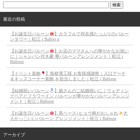
最近の投稿
【お誕生日バルーン
】カラフルで存在感たっぷりのバルー
ンタワー｜松江 i Balloo n
【お誕生日バルーン
】お店のママさんへの華やかなお祝い
に｜シャンパン付き豪 華バルーンアレンジメント｜松江 i
Balloon
【イベント装飾
】島根電工様 お客様感謝祭｜入口アーチ
＆キッズコーナー装飾 を担当しました｜松江 i Balloon
【結婚祝いバルーン
】娘さんのご結婚祝いに｜ウェディン
グベアとフラワーイン バルーンが華やかなバルーンアレンジ
メント｜松江 i Balloon
【お誕生日バルーン
】黒ベース×ヒョウ柄がおしゃれ
大
人かっこいいバルーン アレンジメント｜松江 i Balloon
アーカイブ