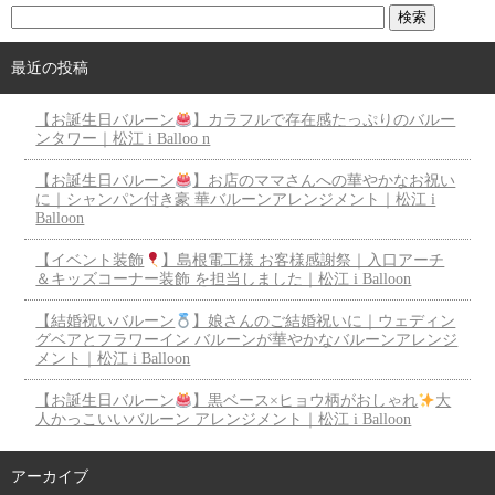
最近の投稿
【お誕生日バルーン
】カラフルで存在感たっぷりのバルー
ンタワー｜松江 i Balloo n
【お誕生日バルーン
】お店のママさんへの華やかなお祝い
に｜シャンパン付き豪 華バルーンアレンジメント｜松江 i
Balloon
【イベント装飾
】島根電工様 お客様感謝祭｜入口アーチ
＆キッズコーナー装飾 を担当しました｜松江 i Balloon
【結婚祝いバルーン
】娘さんのご結婚祝いに｜ウェディン
グベアとフラワーイン バルーンが華やかなバルーンアレンジ
メント｜松江 i Balloon
【お誕生日バルーン
】黒ベース×ヒョウ柄がおしゃれ
大
人かっこいいバルーン アレンジメント｜松江 i Balloon
アーカイブ