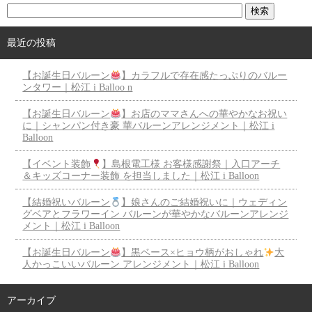
最近の投稿
【お誕生日バルーン
】カラフルで存在感たっぷりのバルー
ンタワー｜松江 i Balloo n
【お誕生日バルーン
】お店のママさんへの華やかなお祝い
に｜シャンパン付き豪 華バルーンアレンジメント｜松江 i
Balloon
【イベント装飾
】島根電工様 お客様感謝祭｜入口アーチ
＆キッズコーナー装飾 を担当しました｜松江 i Balloon
【結婚祝いバルーン
】娘さんのご結婚祝いに｜ウェディン
グベアとフラワーイン バルーンが華やかなバルーンアレンジ
メント｜松江 i Balloon
【お誕生日バルーン
】黒ベース×ヒョウ柄がおしゃれ
大
人かっこいいバルーン アレンジメント｜松江 i Balloon
アーカイブ