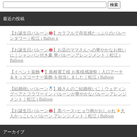
最近の投稿
【お誕生日バルーン
】カラフルで存在感たっぷりのバルー
ンタワー｜松江 i Balloo n
【お誕生日バルーン
】お店のママさんへの華やかなお祝い
に｜シャンパン付き豪 華バルーンアレンジメント｜松江 i
Balloon
【イベント装飾
】島根電工様 お客様感謝祭｜入口アーチ
＆キッズコーナー装飾 を担当しました｜松江 i Balloon
【結婚祝いバルーン
】娘さんのご結婚祝いに｜ウェディン
グベアとフラワーイン バルーンが華やかなバルーンアレンジ
メント｜松江 i Balloon
【お誕生日バルーン
】黒ベース×ヒョウ柄がおしゃれ
大
人かっこいいバルーン アレンジメント｜松江 i Balloon
アーカイブ