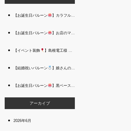
【お誕生日バルーン
】カラフルで存在感たっぷりのバルーンタワー｜松江 i Balloo n
【お誕生日バルーン
】お店のママさんへの華やかなお祝いに｜シャンパン付き豪 華バルーンアレンジメント｜松江 i Balloon
【イベント装飾
】島根電工様 お客様感謝祭｜入口アーチ＆キッズコーナー装飾 を担当しました｜松江 i Balloon
【結婚祝いバルーン
】娘さんのご結婚祝いに｜ウェディングベアとフラワーイン バルーンが華やかなバルーンアレンジメント｜松江 i Balloon
【お誕生日バルーン
】黒ベース×ヒョウ柄がおしゃれ
大人かっこい
アーカイブ
2026年6月