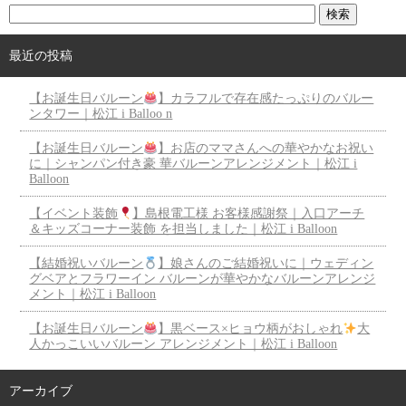
最近の投稿
【お誕生日バルーン
】カラフルで存在感たっぷりのバルー
ンタワー｜松江 i Balloo n
【お誕生日バルーン
】お店のママさんへの華やかなお祝い
に｜シャンパン付き豪 華バルーンアレンジメント｜松江 i
Balloon
【イベント装飾
】島根電工様 お客様感謝祭｜入口アーチ
＆キッズコーナー装飾 を担当しました｜松江 i Balloon
【結婚祝いバルーン
】娘さんのご結婚祝いに｜ウェディン
グベアとフラワーイン バルーンが華やかなバルーンアレンジ
メント｜松江 i Balloon
【お誕生日バルーン
】黒ベース×ヒョウ柄がおしゃれ
大
人かっこいいバルーン アレンジメント｜松江 i Balloon
アーカイブ