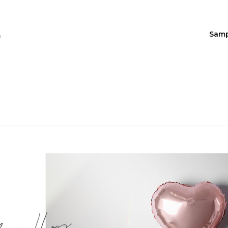
Sam
n