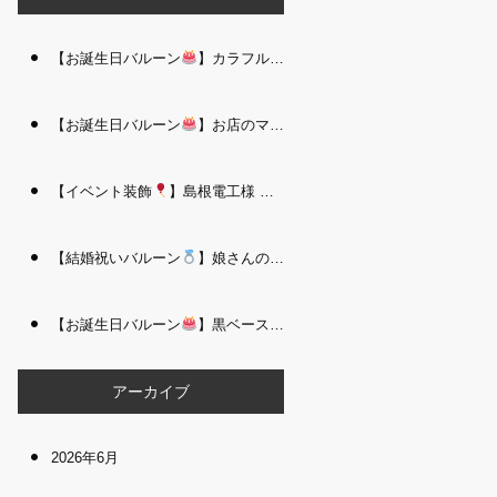
【お誕生日バルーン
】カラフルで存在感たっぷりのバルーンタワー｜松江 i Balloo n
【お誕生日バルーン
】お店のママさんへの華やかなお祝いに｜シャンパン付き豪 華バルーンアレンジメント｜松江 i Balloon
【イベント装飾
】島根電工様 お客様感謝祭｜入口アーチ＆キッズコーナー装飾 を担当しました｜松江 i Balloon
【結婚祝いバルーン
】娘さんのご結婚祝いに｜ウェディングベアとフラワーイン バルーンが華やかなバルーンアレンジメント｜松江 i Balloon
【お誕生日バルーン
】黒ベース×ヒョウ柄がおしゃれ
大人かっこい
アーカイブ
2026年6月