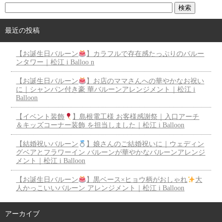
最近の投稿
【お誕生日バルーン
】カラフルで存在感たっぷりのバルー
ンタワー｜松江 i Balloo n
【お誕生日バルーン
】お店のママさんへの華やかなお祝い
に｜シャンパン付き豪 華バルーンアレンジメント｜松江 i
Balloon
【イベント装飾
】島根電工様 お客様感謝祭｜入口アーチ
＆キッズコーナー装飾 を担当しました｜松江 i Balloon
【結婚祝いバルーン
】娘さんのご結婚祝いに｜ウェディン
グベアとフラワーイン バルーンが華やかなバルーンアレンジ
メント｜松江 i Balloon
【お誕生日バルーン
】黒ベース×ヒョウ柄がおしゃれ
大
人かっこいいバルーン アレンジメント｜松江 i Balloon
アーカイブ