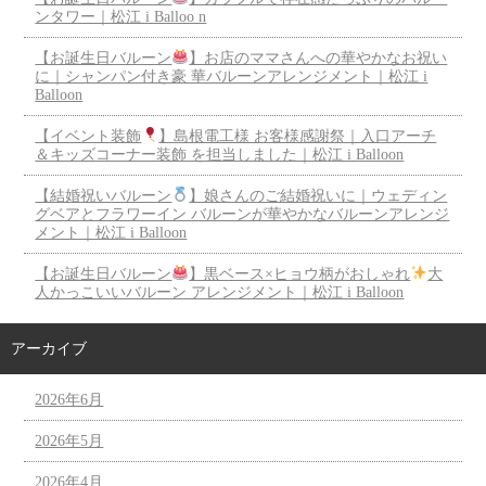
ンタワー｜松江 i Balloo n
【お誕生日バルーン
】お店のママさんへの華やかなお祝い
に｜シャンパン付き豪 華バルーンアレンジメント｜松江 i
Balloon
【イベント装飾
】島根電工様 お客様感謝祭｜入口アーチ
＆キッズコーナー装飾 を担当しました｜松江 i Balloon
【結婚祝いバルーン
】娘さんのご結婚祝いに｜ウェディン
グベアとフラワーイン バルーンが華やかなバルーンアレンジ
メント｜松江 i Balloon
【お誕生日バルーン
】黒ベース×ヒョウ柄がおしゃれ
大
人かっこいいバルーン アレンジメント｜松江 i Balloon
アーカイブ
2026年6月
2026年5月
2026年4月