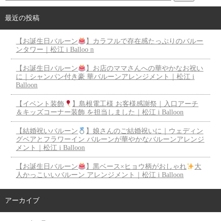
最近の投稿
【お誕生日バルーン
】カラフルで存在感たっぷりのバルー
ンタワー｜松江 i Balloo n
【お誕生日バルーン
】お店のママさんへの華やかなお祝い
に｜シャンパン付き豪 華バルーンアレンジメント｜松江 i
Balloon
【イベント装飾
】島根電工様 お客様感謝祭｜入口アーチ
＆キッズコーナー装飾 を担当しました｜松江 i Balloon
【結婚祝いバルーン
】娘さんのご結婚祝いに｜ウェディン
グベアとフラワーイン バルーンが華やかなバルーンアレンジ
メント｜松江 i Balloon
【お誕生日バルーン
】黒ベース×ヒョウ柄がおしゃれ
大
人かっこいいバルーン アレンジメント｜松江 i Balloon
アーカイブ