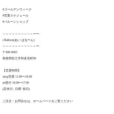
#ゴールデンウィーク
#営業スケジュール
#バルーンショップ
～～～～～～～～～～〜〜
i Balloon(あい ばる〜ん)
～～～～～～～～～～～〜
〒690-0005
島根県松江市和多見町80
【営業時間】
shop営業 11:00〜16:00
tel受付 10:00〜17:00
(定休日 : 日曜･祝日)
ご注文・お問合せは、ホームページをご覧ください