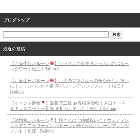
ブログトップ
最近の投稿
【お誕生日バルーン
】カラフルで存在感たっぷりのバルー
ンタワー｜松江 i Balloo n
【お誕生日バルーン
】お店のママさんへの華やかなお祝い
に｜シャンパン付き豪 華バルーンアレンジメント｜松江 i
Balloon
【イベント装飾
】島根電工様 お客様感謝祭｜入口アーチ
＆キッズコーナー装飾 を担当しました｜松江 i Balloon
【結婚祝いバルーン
】娘さんのご結婚祝いに｜ウェディン
グベアとフラワーイン バルーンが華やかなバルーンアレンジ
メント｜松江 i Balloon