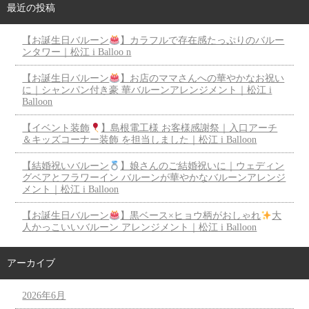
最近の投稿
【お誕生日バルーン
】カラフルで存在感たっぷりのバルー
ンタワー｜松江 i Balloo n
【お誕生日バルーン
】お店のママさんへの華やかなお祝い
に｜シャンパン付き豪 華バルーンアレンジメント｜松江 i
Balloon
【イベント装飾
】島根電工様 お客様感謝祭｜入口アーチ
＆キッズコーナー装飾 を担当しました｜松江 i Balloon
【結婚祝いバルーン
】娘さんのご結婚祝いに｜ウェディン
グベアとフラワーイン バルーンが華やかなバルーンアレンジ
メント｜松江 i Balloon
【お誕生日バルーン
】黒ベース×ヒョウ柄がおしゃれ
大
人かっこいいバルーン アレンジメント｜松江 i Balloon
アーカイブ
2026年6月