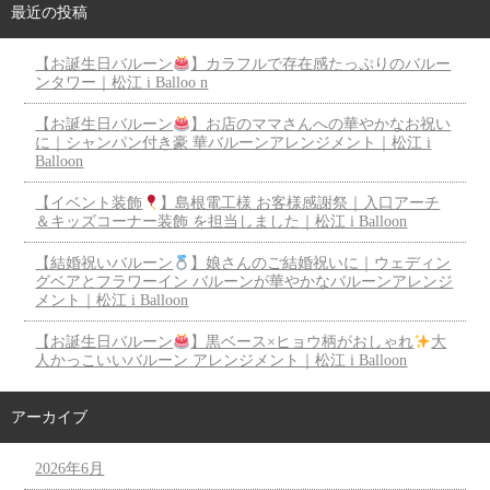
最近の投稿
【お誕生日バルーン
】カラフルで存在感たっぷりのバルー
ンタワー｜松江 i Balloo n
【お誕生日バルーン
】お店のママさんへの華やかなお祝い
に｜シャンパン付き豪 華バルーンアレンジメント｜松江 i
Balloon
【イベント装飾
】島根電工様 お客様感謝祭｜入口アーチ
＆キッズコーナー装飾 を担当しました｜松江 i Balloon
【結婚祝いバルーン
】娘さんのご結婚祝いに｜ウェディン
グベアとフラワーイン バルーンが華やかなバルーンアレンジ
メント｜松江 i Balloon
【お誕生日バルーン
】黒ベース×ヒョウ柄がおしゃれ
大
人かっこいいバルーン アレンジメント｜松江 i Balloon
アーカイブ
2026年6月