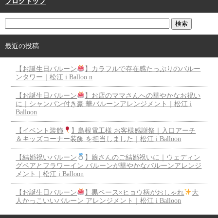
ブログトップ
最近の投稿
【お誕生日バルーン
】カラフルで存在感たっぷりのバルー
ンタワー｜松江 i Balloo n
【お誕生日バルーン
】お店のママさんへの華やかなお祝い
に｜シャンパン付き豪 華バルーンアレンジメント｜松江 i
Balloon
【イベント装飾
】島根電工様 お客様感謝祭｜入口アーチ
＆キッズコーナー装飾 を担当しました｜松江 i Balloon
【結婚祝いバルーン
】娘さんのご結婚祝いに｜ウェディン
グベアとフラワーイン バルーンが華やかなバルーンアレンジ
メント｜松江 i Balloon
【お誕生日バルーン
】黒ベース×ヒョウ柄がおしゃれ
大
人かっこいいバルーン アレンジメント｜松江 i Balloon