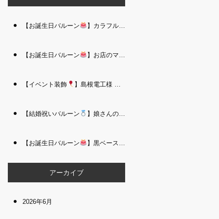
【お誕生日バルーン
】カラフルで存在感たっぷりのバルーンタワー｜松江 i Balloo n
【お誕生日バルーン
】お店のママさんへの華やかなお祝いに｜シャンパン付き豪 華バルーンアレンジメント｜松江 i Balloon
【イベント装飾
】島根電工様 お客様感謝祭｜入口アーチ＆キッズコーナー装飾 を担当しました｜松江 i Balloon
【結婚祝いバルーン
】娘さんのご結婚祝いに｜ウェディングベアとフラワーイン バルーンが華やかなバルーンアレンジメント｜松江 i Balloon
【お誕生日バルーン
】黒ベース×ヒョウ柄がおしゃれ
大人かっこい
アーカイブ
2026年6月