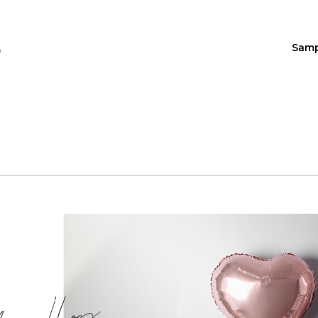
Sam
n